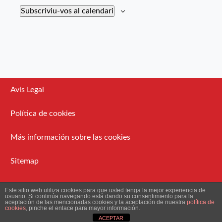
Subscriviu-vos al calendari
Avís Legal
Política de cookies
Más información sobre las cookies
Sitemap
Administració
Este sitio web utiliza cookies para que usted tenga la mejor experiencia de
usuario. Si continúa navegando está dando su consentimiento para la
aceptación de las mencionadas cookies y la aceptación de nuestra
política de
cookies
, pinche el enlace para mayor información.
2026 Ateneu Enciclopèdic Popular.
ACEPTAR