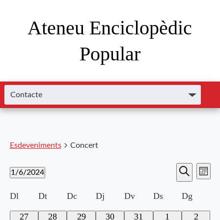
Ateneu Enciclopèdic
Popular
Esdeveniments
Concert
Nave
Navega
1/6/2024
Mes
de
Cerca
Selecciona
visual
visu
Calendari
Dl
Dt
Dc
Dj
Dv
Ds
Dg
una
i
data.
Esde
de
0
0
0
0
0
0
0
27
28
29
30
31
1
2