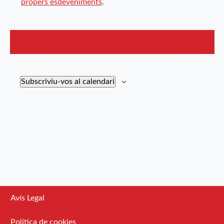
propers esdeveniments
.
cerca
d'Esdev
Dia anterior
Següent dia
Subscriviu-vos al calendari
Avís Legal
Política de cookies