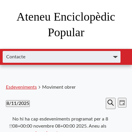
Ateneu Enciclopèdic
Popular
Esdeveniments
Moviment obrer
Nave
Navega
8/11/2025
Dia
de
Cerca
Selecciona
visual
visu
una
No hi ha cap esdeveniments programat per a 8
i
data.
Esde
08+00:00 novembre 08+00:00 2025. Aneu als