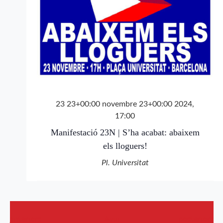
23 23+00:00 novembre 23+00:00 2024,
17:00
Manifestació 23N | S’ha acabat: abaixem
els lloguers!
Pl. Universitat
Esdeveniments
Esdevenimen
anteriors
Avui
posteriors