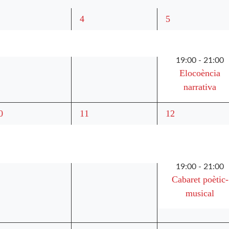
2
3
4
5
sdeveniments,
esdeveniments,
esdeveniments,
19:00
-
21:00
Elocoència
narrativa
3
4
0
11
12
sdeveniments,
esdeveniments,
esdeveniments,
19:00
-
21:00
Cabaret poètic-
musical