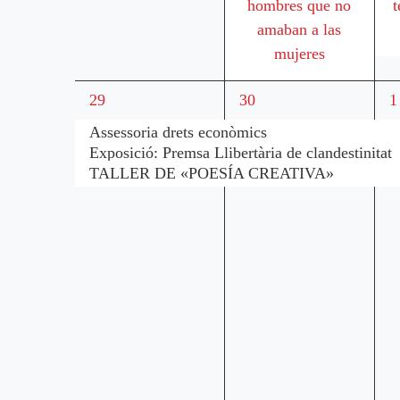
hombres que no
t
amaban a las
mujeres
3
3
3
29
30
1
esdeveniments,
esdeveniments,
e
Assessoria drets econòmics
Exposició: Premsa Llibertària de clandestinitat
TALLER DE «POESÍA CREATIVA»