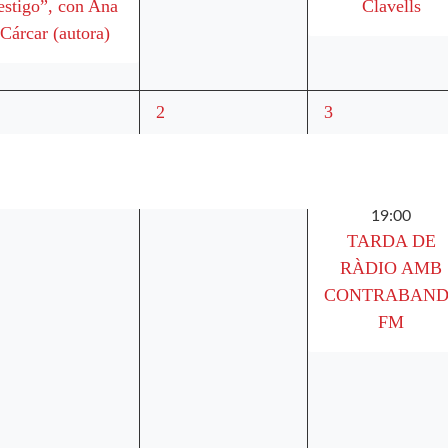
estigo”, con Ana
Clavells
Cárcar (autora)
3
4
2
3
sdeveniments,
esdeveniments,
esdeveniments,
19:00
TARDA DE
RÀDIO AMB
CONTRABAN
FM