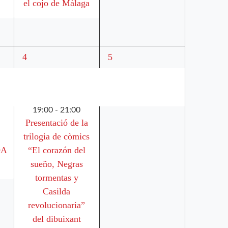
el cojo de Màlaga
4
3
4
5
esdeveniments,
esdeveniments,
19:00
-
21:00
Presentació de la
trilogia de còmics
DA
“El corazón del
sueño, Negras
tormentas y
Casilda
revolucionaria”
del dibuixant