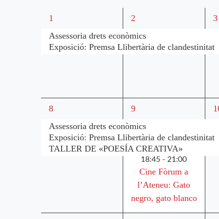
paraula
de
clau.
2
2
2
1
2
3
esdeveniments,
esdeveniments,
e
Esdeveniments
Assessoria drets econòmics
Exposició: Premsa Llibertària de clandestinitat
3
4
3
8
9
1
esdeveniments,
esdeveniments,
e
Assessoria drets econòmics
Exposició: Premsa Llibertària de clandestinitat
TALLER DE «POESÍA CREATIVA»
18:45
-
21:00
Cine Fòrum a
l’Ateneu: Gato
negro, gato blanco