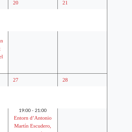
3
3
20
21
esdeveniments,
esdeveniments,
an
t
el
4
3
27
28
esdeveniments,
esdeveniments,
19:00
-
21:00
Entorn d’Antonio
Martín Escudero,