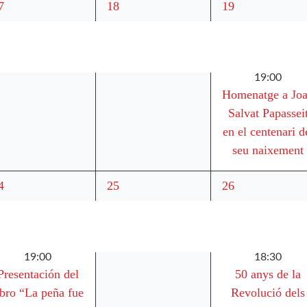
3
4
7
18
19
sdeveniments,
esdeveniments,
esdeveniments,
19:00
Homenatge a Jo
Salvat Papassei
en el centenari d
seu naixement
3
4
4
25
26
sdeveniments,
esdeveniments,
esdeveniments,
19:00
18:30
Presentación del
50 anys de la
ibro “La peña fue
Revolució dels