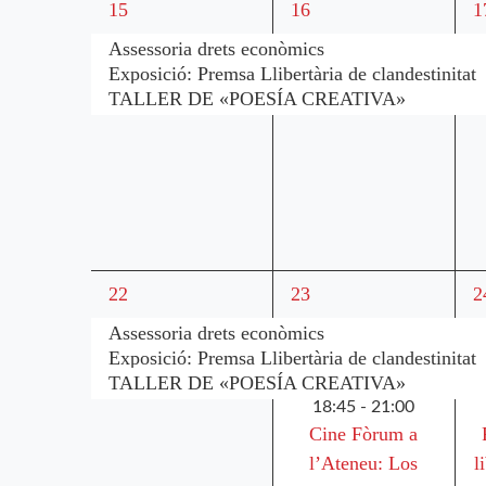
3
3
3
15
16
1
esdeveniments,
esdeveniments,
e
Assessoria drets econòmics
Exposició: Premsa Llibertària de clandestinitat
TALLER DE «POESÍA CREATIVA»
3
4
4
22
23
2
esdeveniments,
esdeveniments,
e
Assessoria drets econòmics
Exposició: Premsa Llibertària de clandestinitat
TALLER DE «POESÍA CREATIVA»
18:45
-
21:00
Cine Fòrum a
l’Ateneu: Los
l