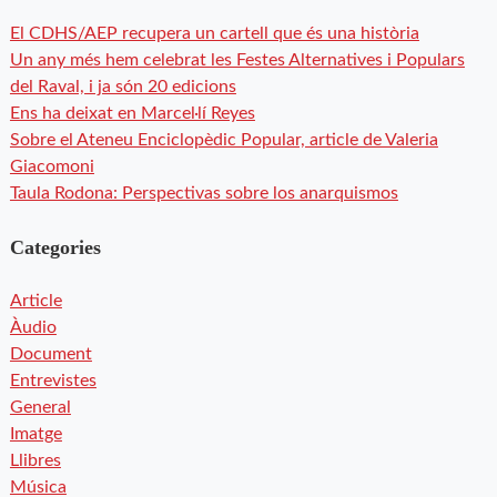
El CDHS/AEP recupera un cartell que és una història
Un any més hem celebrat les Festes Alternatives i Populars
del Raval, i ja són 20 edicions
Ens ha deixat en Marcel·lí Reyes
Sobre el Ateneu Enciclopèdic Popular, article de Valeria
Giacomoni
Taula Rodona: Perspectivas sobre los anarquismos
Categories
Article
Àudio
Document
Entrevistes
General
Imatge
Llibres
Música