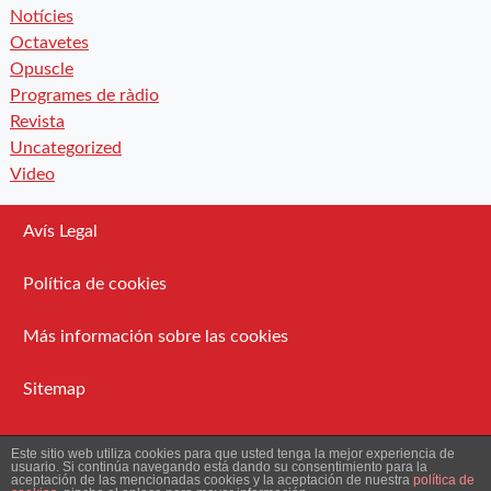
Notícies
Octavetes
Opuscle
Programes de ràdio
Revista
Uncategorized
Video
Avís Legal
Política de cookies
Más información sobre las cookies
Sitemap
Administració
Este sitio web utiliza cookies para que usted tenga la mejor experiencia de
usuario. Si continúa navegando está dando su consentimiento para la
aceptación de las mencionadas cookies y la aceptación de nuestra
política de