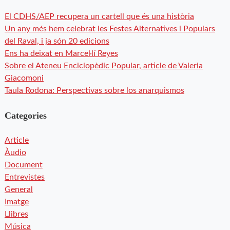
El CDHS/AEP recupera un cartell que és una història
Un any més hem celebrat les Festes Alternatives i Populars
del Raval, i ja són 20 edicions
Ens ha deixat en Marcel·lí Reyes
Sobre el Ateneu Enciclopèdic Popular, article de Valeria
Giacomoni
Taula Rodona: Perspectivas sobre los anarquismos
Categories
Article
Àudio
Document
Entrevistes
General
Imatge
Llibres
Música