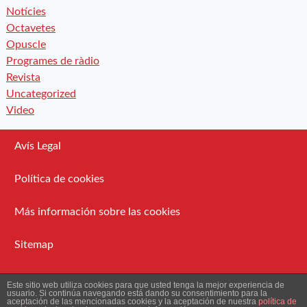
Notícies
Octavetes
Opuscle
Programes de ràdio
Revista
Uncategorized
Video
Avís Legal
Política de cookies
Más información sobre las cookies
Sitemap
Administració
Este sitio web utiliza cookies para que usted tenga la mejor experiencia de
usuario. Si continúa navegando está dando su consentimiento para la
aceptación de las mencionadas cookies y la aceptación de nuestra
política de