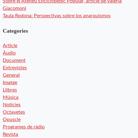
Sobre el Ateneu Enciclopèdic Popular, article de Valeria
Giacomoni
Taula Rodona: Perspectivas sobre los anarquismos
Categories
Article
Àudio
Document
Entrevistes
General
Imatge
Llibres
Música
Notícies
Octavetes
Opuscle
Programes de ràdio
Revista