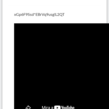
xGp6F9Ssd*EBrVq9usg!L2QT