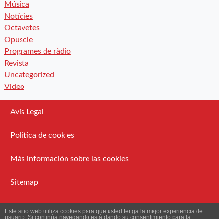
Música
Notícies
Octavetes
Opuscle
Programes de ràdio
Revista
Uncategorized
Video
Avís Legal
Política de cookies
Más información sobre las cookies
Sitemap
Administració
Este sitio web utiliza cookies para que usted tenga la mejor experiencia de
usuario. Si continúa navegando está dando su consentimiento para la