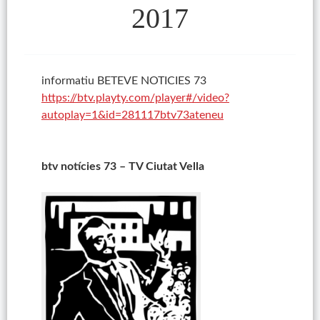
2017
informatiu BETEVE NOTICIES 73
https://btv.playty.com/player#
/video?
autoplay=1&id=
281117btv73ateneu
btv notícies 73 – TV Ciutat Vella