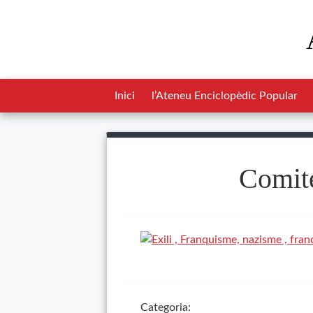
Inici
l’Ateneu Enciclopèdic Popular
Comité
Categoria: