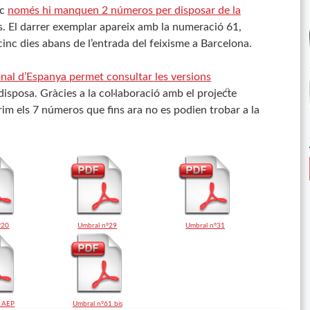
ic
només hi manquen 2 números per disposar de la
. El darrer exemplar apareix amb la numeració 61,
cinc dies abans de l’entrada del feixisme a Barcelona.
nal d’Espanya permet consultar les versions
sposa. Gràcies a la col·laboració amb el projecte
erim els 7 números que fins ara no es podien trobar a la
º20
Umbral nº29
Umbral nº31
_AEP
Umbral nº61 bis