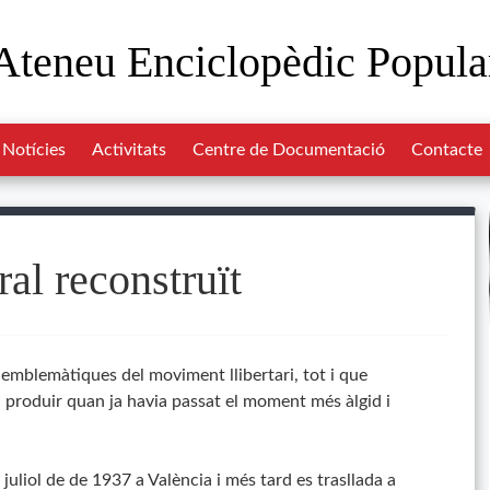
Ateneu Enciclopèdic Popula
Notícies
Activitats
Centre de Documentació
Contacte
al reconstruït
emblemàtiques del moviment llibertari, tot i que
a produir quan ja havia passat el moment més àlgid i
juliol de de 1937 a València i més tard es trasllada a