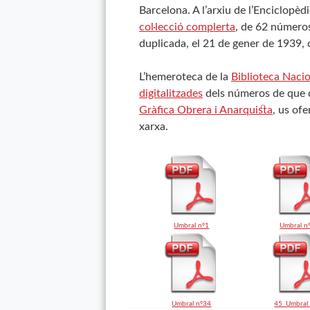
Barcelona. A l’arxiu de l’Enciclopèd
col·lecció complerta
, de 62 números
duplicada, el 21 de gener de 1939, 
L’hemeroteca de la
Biblioteca Nacio
digitalitzades
dels números de que di
Gràfica Obrera i Anarquista
, us of
xarxa.
Umbral nº1
Umbral n
Umbral nº34
45_Umbral