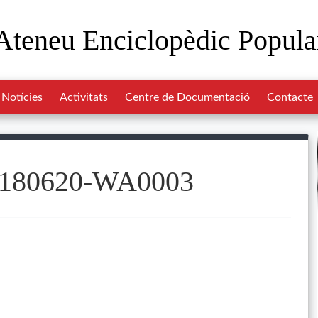
Ateneu Enciclopèdic Popula
Notícies
Activitats
Centre de Documentació
Contacte
180620-WA0003