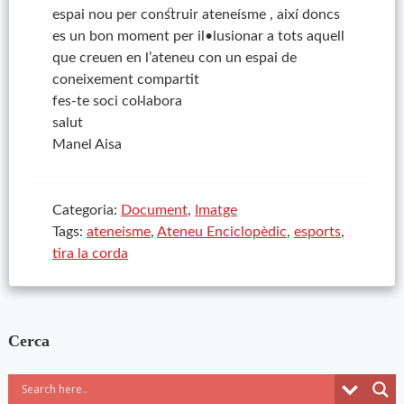
espai nou per construir ateneísme , així doncs
es un bon moment per il•lusionar a tots aquell
que creuen en l’ateneu con un espai de
coneixement compartit
fes-te soci col·labora
salut
Manel Aisa
Categoria:
Document
,
Imatge
Tags:
ateneisme
,
Ateneu Enciclopèdic
,
esports
,
tira la corda
Cerca