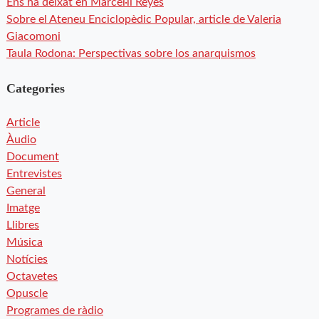
Ens ha deixat en Marcel·lí Reyes
Sobre el Ateneu Enciclopèdic Popular, article de Valeria
Giacomoni
Taula Rodona: Perspectivas sobre los anarquismos
Categories
Article
Àudio
Document
Entrevistes
General
Imatge
Llibres
Música
Notícies
Octavetes
Opuscle
Programes de ràdio