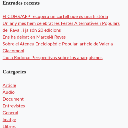
Entrades recents
El CDHS/AEP recupera un cartell que és una història
Un any més hem celebrat les Festes Alternatives i Populars
del Raval, i ja són 20 edicions
Ens ha deixat en Marcel·lí Reyes
Sobre el Ateneu Enciclopèdic Popular, article de Valeria
Giacomoni
Taula Rodona: Perspectivas sobre los anarquismos
Categories
Article
Àudio
Document
Entrevistes
General
Imatge
Llibres