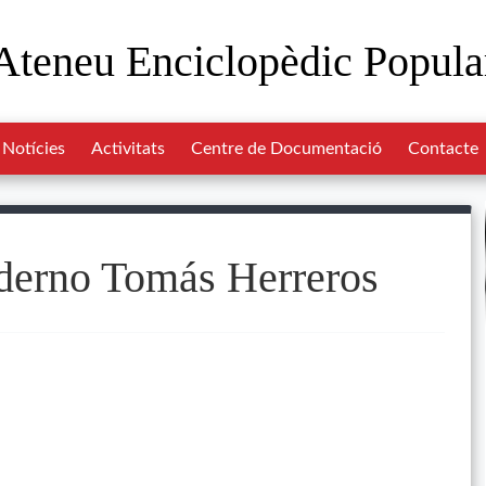
Ateneu Enciclopèdic Popula
Notícies
Activitats
Centre de Documentació
Contacte
derno Tomás Herreros