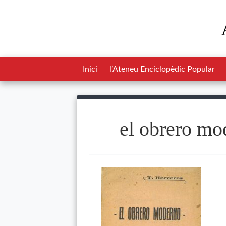
Inici
l’Ateneu Enciclopèdic Popular
el obrero mo