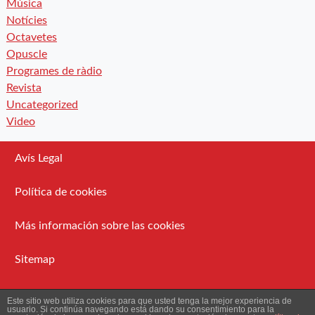
Música
Notícies
Octavetes
Opuscle
Programes de ràdio
Revista
Uncategorized
Video
Avís Legal
Política de cookies
Más información sobre las cookies
Sitemap
Administració
Este sitio web utiliza cookies para que usted tenga la mejor experiencia de
usuario. Si continúa navegando está dando su consentimiento para la