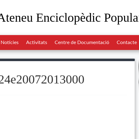
Ateneu Enciclopèdic Popula
Notícies
Activitats
Centre de Documentació
Contacte
4e20072013000