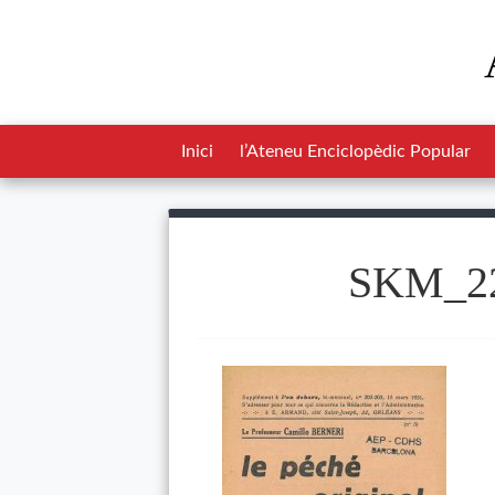
Inici
l’Ateneu Enciclopèdic Popular
SKM_22