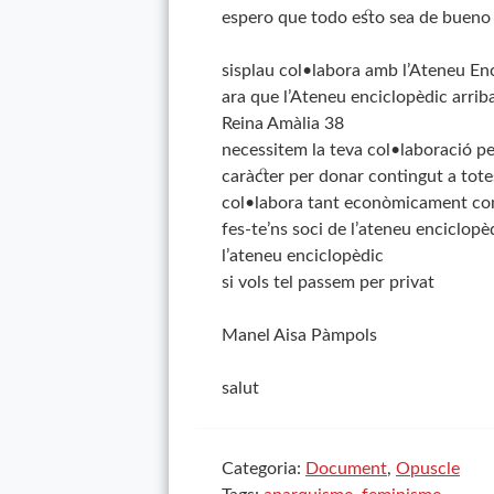
espero que todo esto sea de bueno 
sisplau col•labora amb l’Ateneu En
ara que l’Ateneu enciclopèdic arriba
Reina Amàlia 38
necessitem la teva col•laboració pe
caràcter per donar contingut a tote
col•labora tant econòmicament com
fes-te’ns soci de l’ateneu enciclop
l’ateneu enciclopèdic
si vols tel passem per privat
Manel Aisa Pàmpols
salut
Categoria:
Document
,
Opuscle