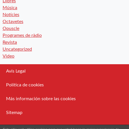
Llibres
Música
Notícies
Octavetes
Opuscle
Programes de ràdio
Revista
Uncategorized
Video
Avís Legal
Política de cookies
Más información sobre las cookies
Sitemap
Administració