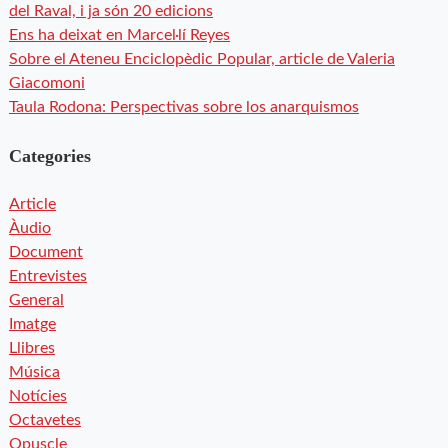
del Raval, i ja són 20 edicions
Ens ha deixat en Marcel·lí Reyes
Sobre el Ateneu Enciclopèdic Popular, article de Valeria
Giacomoni
Taula Rodona: Perspectivas sobre los anarquismos
Categories
Article
Àudio
Document
Entrevistes
General
Imatge
Llibres
Música
Notícies
Octavetes
Opuscle