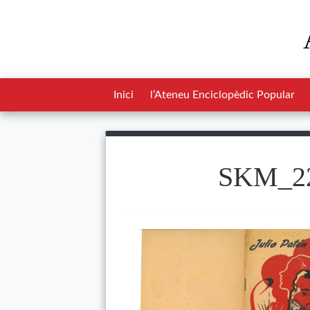
Inici
l’Ateneu Enciclopèdic Popular
SKM_22