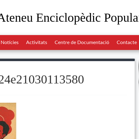
Ateneu Enciclopèdic Popula
Notícies
Activitats
Centre de Documentació
Contacte
4e21030113580