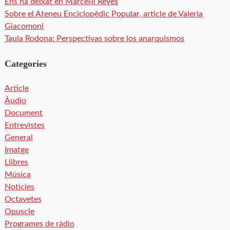
Ens ha deixat en Marcel·lí Reyes
Sobre el Ateneu Enciclopèdic Popular, article de Valeria
Giacomoni
Taula Rodona: Perspectivas sobre los anarquismos
Categories
Article
Àudio
Document
Entrevistes
General
Imatge
Llibres
Música
Notícies
Octavetes
Opuscle
Programes de ràdio