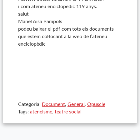
i com ateneu enciclopèdic 119 anys.
salut
Manel Aisa Pàmpols
podeu baixar el pdf com tots els documents
que estem col·locant a la web de l’ateneu
enciclopèdic
Categoria:
Document
,
General
,
Opuscle
Tags:
ateneisme
,
teatre social