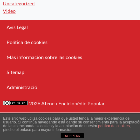
Uncategorized
Video
Avís Legal
Política de cookies
Más información sobre las cookies
Sitemap
Administració
2026 Ateneu Enciclopèdic Popular.
Este sitio web utiliza cookies para que usted tenga la mejor experiencia de
usuario. Si continúa navegando está dando su consentimiento para la aceptació
de las mencionadas cookies y la aceptación de nuestra
política de cookies
,
pinche el enlace para mayor información.
ACEPTAR