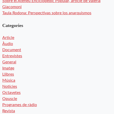
Sobre el Ateneu Enciclopèdic Popular, article de Valeria
Giacomoni
Taula Rodona: Perspectivas sobre los anarquismos
Categories
Article
Àudio
Document
Entrevistes
General
Imatge
Llibres
Música
Notícies
Octavetes
Opuscle
Programes de ràdio
Revista