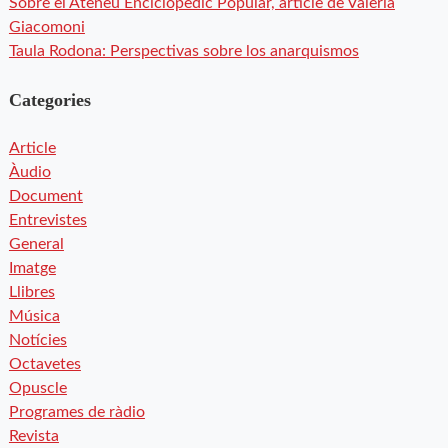
Sobre el Ateneu Enciclopèdic Popular, article de Valeria
Giacomoni
Taula Rodona: Perspectivas sobre los anarquismos
Categories
Article
Àudio
Document
Entrevistes
General
Imatge
Llibres
Música
Notícies
Octavetes
Opuscle
Programes de ràdio
Revista