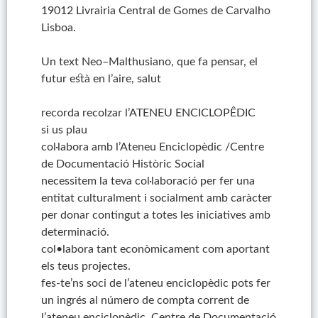
19012
Livrairia
Central de Gomes de
Carvalho
Lisboa.
Un text
Neo
–
Malthusiano
, que fa pensar, el
futur està en l’aire, salut
recorda recolzar l’ATENEU ENCICLOPÊDIC
si us plau
col·labora amb l’Ateneu Enciclopèdic /Centre
de Documentació Històric Social
necessitem la teva col·laboració per fer una
entitat culturalment i socialment amb caràcter
per donar contingut a totes les iniciatives amb
determinació.
col•labora tant econòmicament com aportant
els teus projectes.
fes-te’ns soci de l’ateneu enciclopèdic pots fer
un ingrés al número de compta corrent de
l’ateneu enciclopèdic, Centre de Documentació