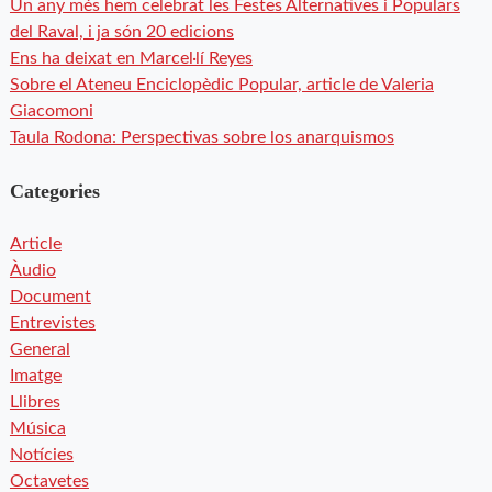
Un any més hem celebrat les Festes Alternatives i Populars
del Raval, i ja són 20 edicions
Ens ha deixat en Marcel·lí Reyes
Sobre el Ateneu Enciclopèdic Popular, article de Valeria
Giacomoni
Taula Rodona: Perspectivas sobre los anarquismos
Categories
Article
Àudio
Document
Entrevistes
General
Imatge
Llibres
Música
Notícies
Octavetes