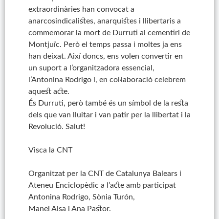
extraordinàries han convocat a
anarcosindicalistes, anarquistes i llibertaris a
commemorar la mort de
Durruti
al cementiri de
Montjuïc. Però el temps passa i moltes ja ens
han deixat. Així doncs, ens volen convertir en
un suport a l’organitzadora essencial,
l’Antonina
Rodrigo
i, en col·laboració celebrem
aquest acte.
És
Durruti
, però també és un símbol de la resta
dels que van lluitar i van patir per la llibertat i la
Revolució. Salut!
Visca la CNT
Organitzat per la CNT de Catalunya Balears i
Ateneu Enciclopèdic a l’acte amb
participat
Antonina
Rodrigo
, Sònia
Turón
,
Manel
Aisa
i
Ana
Pastor.