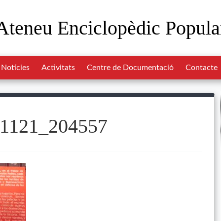
Ateneu Enciclopèdic Popula
Notícies
Activitats
Centre de Documentació
Contacte
1121_204557