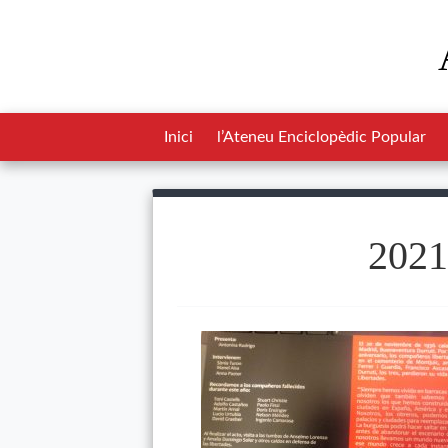
Inici
l’Ateneu Enciclopèdic Popular
2021