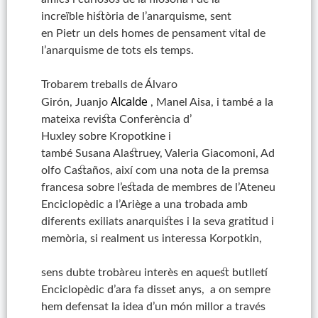
increïble història de l’anarquisme, sent
en
Pietr
un dels homes de pensament vital de
l’anarquisme de tots els temps.
Trobarem treballs de Álvaro
Alcalde
Girón,
Juanjo
,
Manel
Aisa
, i també a la
mateixa revista Conferència
d’
Huxley
sobre
Kropotkine
i
també
Susana
Alastruey
,
Valeria
Giacomoni
,
Ad
olfo
Castaños
, així com una nota de la premsa
francesa sobre l’estada de membres de l’Ateneu
Enciclopèdic a l’
Ariège
a una trobada amb
diferents exiliats anarquistes i la seva gratitud i
memòria, si realment us interessa
Korpotkin
,
sens dubte trobàreu interès en aquest butlletí
Enciclopèdic d’ara fa disset anys, a on sempre
hem defensat la idea d’un món millor a través