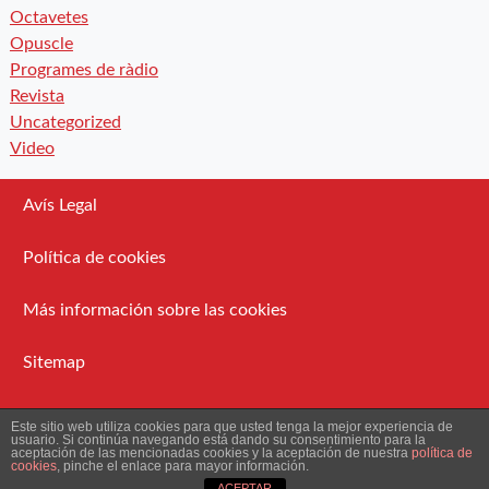
Octavetes
Opuscle
Programes de ràdio
Revista
Uncategorized
Video
Avís Legal
Política de cookies
Más información sobre las cookies
Sitemap
Administració
Este sitio web utiliza cookies para que usted tenga la mejor experiencia de
usuario. Si continúa navegando está dando su consentimiento para la
aceptación de las mencionadas cookies y la aceptación de nuestra
política de
cookies
, pinche el enlace para mayor información.
2026 Ateneu Enciclopèdic Popular.
ACEPTAR