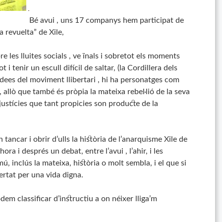
Bé avui
,
uns 17 companys hem participat de
la
revuelta
” de Xile,
e les lluites socials
,
ve ïnals i sobretot els moments
t i tenir un escull difícil de saltar
, (
la Cordillera dels
idees del moviment llibertari
,
hi ha personatges com
 allò que també és pròpia la mateixa rebel·lió de la seva
justícies que tant propicies son producte de la
n tancar i obrir d’ulls la història de l’anarquisme Xile de
hora i després un debat, entre l’avui
,
l’ahir, i les
 inclús la mateixa, història o molt sembla, i el que si
bertat per una vida digna.
dem classificar d’instructiu a on néixer lliga’m