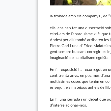
la trobada amb els companys , de “
ells, ens han fet una dissertació sobr
estel·lars de l’anarquisme xilè, que to
Andes) per allí també arribaren les 
Pietro
Gori i una
d’ Erico
Malatesta,
gent sempre buscant corregir les in
imaginació del capitalisme egoista.
En fi, l’exposició ha recorregut en u
cent trenta anys, en poc més d’una 
moltíssimes coses que tenim en comú,
és segur, els mateixos anhels de lli
En
fi, una xerrada i un debat que po
d’interrelacionar-nos.