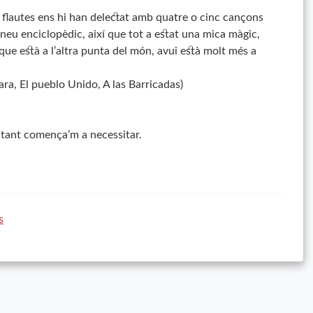
s flautes ens hi han delectat amb quatre o cinc cançons
eneu enciclopèdic, així que tot a estat una mica màgic,
que està a l’altra punta del món, avui està molt més a
ra, El
pueblo
Unido
, A
las
Barricadas
)
e tant comença’m a necessitar.
s