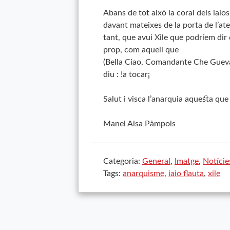
Abans de tot això la coral dels iaio
davant mateixes de la porta de l’at
tant, que avui Xile que podríem dir 
prop, com aquell que
(Bella
Ciao
,
Comandante
Che Gueva
diu :
!a
tocar
¡
Salut i visca l’anarquia aquesta qu
Manel
Aisa
Pàmpols
Categoria:
General
,
Imatge
,
Notície
Tags:
anarquisme
,
iaio flauta
,
xile