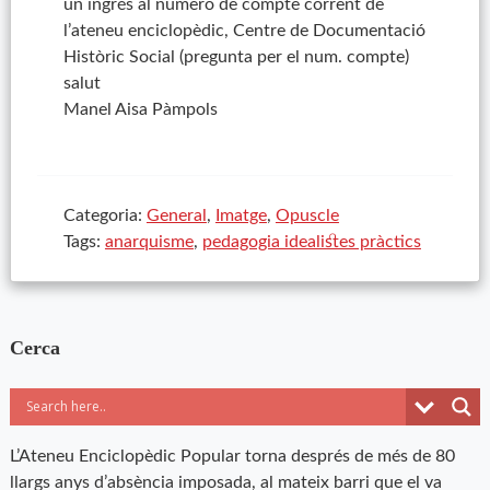
un ingrés al número de compte corrent de
l’ateneu enciclopèdic, Centre de Documentació
Històric Social (pregunta per el num. compte)
salut
Manel Aisa Pàmpols
Categoria:
General
,
Imatge
,
Opuscle
Tags:
anarquisme
,
pedagogia idealistes pràctics
Cerca
L’Ateneu Enciclopèdic Popular torna després de més de 80
llargs anys d’absència imposada, al mateix barri que el va