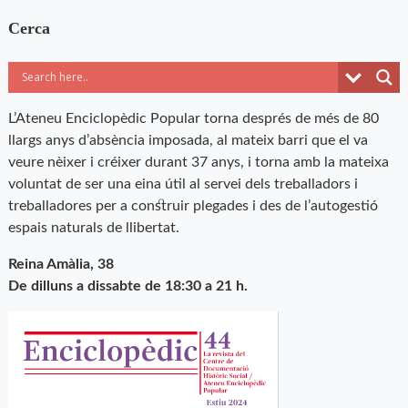
Cerca
L’Ateneu Enciclopèdic Popular torna després de més de 80
llargs anys d’absència imposada, al mateix barri que el va
veure nèixer i créixer durant 37 anys, i torna amb la mateixa
voluntat de ser una eina útil al servei dels treballadors i
treballadores per a construir plegades i des de l’autogestió
espais naturals de llibertat.
Reina Amàlia, 38
De dilluns a dissabte de 18:30 a 21 h.