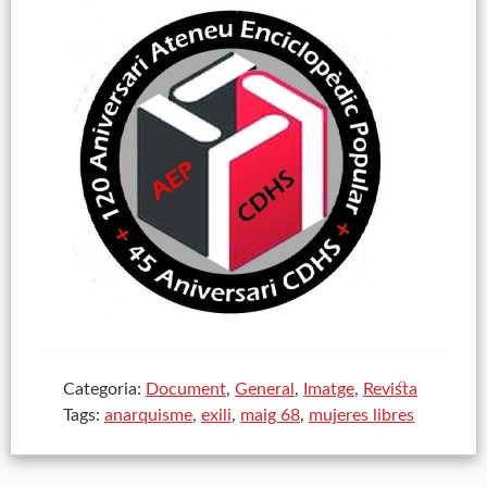
Categoria:
Document
,
General
,
Imatge
,
Revista
Tags:
anarquisme
,
exili
,
maig 68
,
mujeres libres