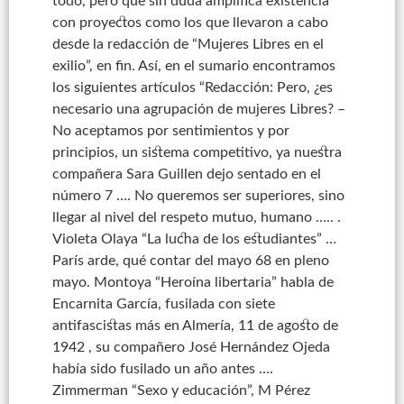
todo, pero que sin duda amplifica existencia
con proyectos como los que llevaron a cabo
desde la redacción de “Mujeres Libres en el
exilio”, en fin. Así, en el sumario encontramos
los siguientes artículos “Redacción: Pero, ¿es
necesario una agrupación de mujeres Libres? –
No aceptamos por sentimientos y por
principios, un sistema competitivo, ya nuestra
compañera Sara Guillen dejo sentado en el
número 7 …. No queremos ser superiores, sino
llegar al nivel del respeto mutuo, humano …
..
.
Violeta Olaya “La lucha de los estudiantes” …
París arde, qué contar del mayo
68
en pleno
mayo. Montoya “Heroína libertaria” habla de
Encarnita
García, fusilada con siete
antifascistas más en Almería, 11 de agosto de
1942
,
su compañero José Hernández Ojeda
había sido fusilado un año antes ….
Zimmerman “Sexo y educación”, M Pérez