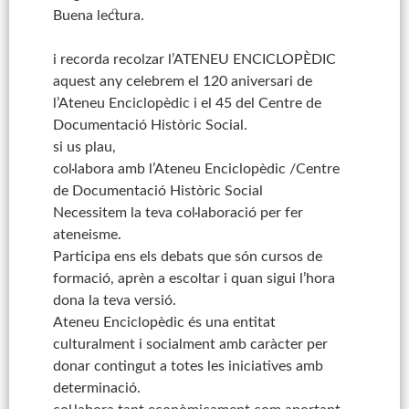
Buena lectura.
i recorda recolzar l’ATENEU ENCICLOPÈDIC
aquest any celebrem el 120 aniversari de
l’Ateneu Enciclopèdic i el 45 del Centre de
Documentació Històric Social.
si us plau,
col·labora amb l’Ateneu Enciclopèdic /Centre
de Documentació Històric Social
Necessitem la teva col·laboració per fer
ateneisme.
Participa ens els debats que són cursos de
formació, aprèn a escoltar i quan sigui l’hora
dona la teva versió.
Ateneu Enciclopèdic és una entitat
culturalment i socialment amb caràcter per
donar contingut a totes les iniciatives amb
determinació.