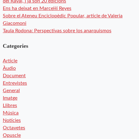
del Raval, i ja són 20 edicions
Ens ha deixat en Marcel·lí Reyes
Sobre el Ateneu Enciclopèdic Popular, article de Valeria
Giacomoni
Taula Rodona: Perspectivas sobre los anarquismos
Categories
Article
Àudio
Document
Entrevistes
General
Imatge
Llibres
Música
Notícies
Octavetes
Opuscle