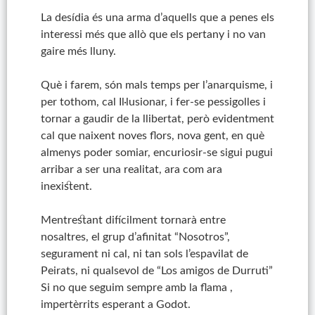
La desídia és una arma d’aquells que a penes els
interessi més que allò que els pertany i no van
gaire més lluny.
Què i farem, són mals temps per l’anarquisme, i
per tothom, cal Il·lusionar, i fer-se pessigolles i
tornar a gaudir de la llibertat, però evidentment
cal que naixent noves flors, nova gent, en què
almenys poder somiar, encuriosir-se sigui pugui
arribar a ser una realitat, ara com ara
inexistent.
Mentrestant difícilment tornarà entre
nosaltres, el grup d’afinitat “Nosotros”,
segurament ni cal, ni tan sols l’espavilat de
Peirats, ni qualsevol de “Los amigos de Durruti”
Si no que seguim sempre amb la flama ,
impertèrrits esperant a Godot.