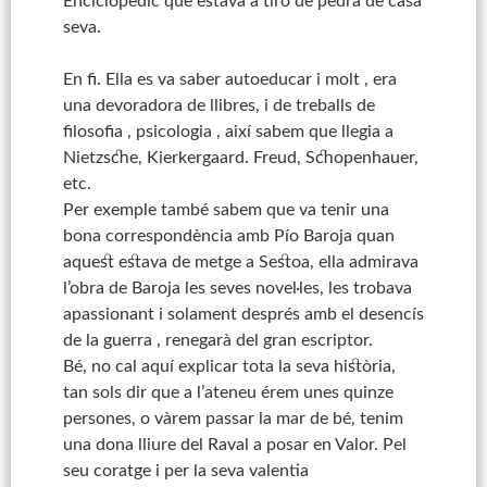
Enciclopèdic que estava a tiró de pedra de casa
seva.
En fi. Ella es va saber autoeducar i molt , era
una devoradora de llibres, i de treballs de
filosofia , psicologia , així sabem que llegia a
Nietzsche, Kierkergaard. Freud, Schopenhauer,
etc.
Per exemple també sabem que va tenir una
bona correspondència amb Pío Baroja quan
aquest estava de metge a Sestoa, ella admirava
l’obra de Baroja les seves novel·les, les trobava
apassionant i solament després amb el desencís
de la guerra , renegarà del gran escriptor.
Bé, no cal aquí explicar tota la seva història,
tan sols dir que a l’ateneu érem unes quinze
persones, o vàrem passar la mar de bé, tenim
una dona lliure del Raval a posar en Valor. Pel
seu coratge i per la seva valentia