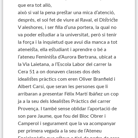
que era tot allò,
això si val la pena prestar una mica d’atenció,
després, el sol fet de viure al Raval, el Districte
V aleshores, i ser filla d’una portera, la qual no
va poder estudiar a la universitat, però si tenir
la força i la inquietud que avui dia manca a tot
ateneista, ella estudiant i aprendre o bé a
l’ateneu Feminista d’Aurora Bertrana, ubicat a
la Via Laietana, a l’Escola Labor del carrer la
Cera 51 a on donaven classes dos dels
idealistes pràctics com eren Oliver Branfield i
Albert Carsí, que seran les persones que li
arribaran a presentar Fèlix Martí Ibáñez un cop
ja a la seu dels Idealistes Pràctics del carrer
Provença. I també sense oblidar l’aportació de
son pare Jaume, que fou del Bloc Obrer i
Camperol i segurament que la va acompanyar
per primera vegada a la seu de l’Ateneu