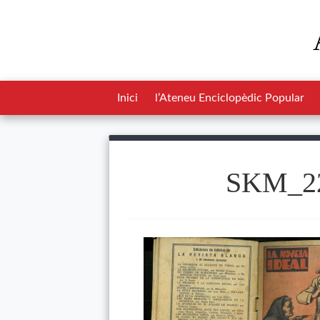
Inici
l’Ateneu Enciclopèdic Popular
SKM_22