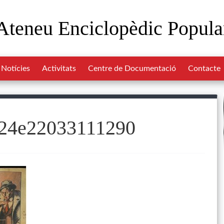
Ateneu Enciclopèdic Popula
Notícies
Activitats
Centre de Documentació
Contacte
4e22033111290