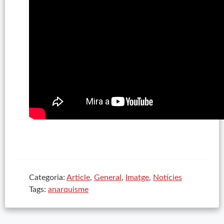
Categoria:
Article
,
General
,
Imatge
,
Notícies
Tags:
anarquisme