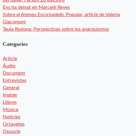
del Raval, i ja són 20 edicions
Ens ha deixat en Marcel·lí Reyes
Sobre el Ateneu Enciclopèdic Popular, article de Valeria
Giacomoni
Taula Rodona: Perspectivas sobre los anarquismos
Categories
Article
Àudio
Document
Entrevistes
General
Imatge
Llibres
Música
Notícies
Octavetes
Opuscle