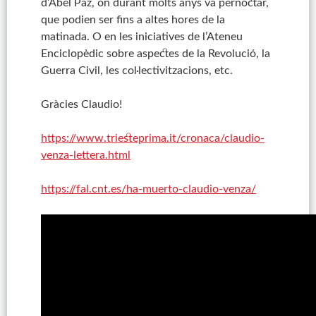
d’Abel Paz, on durant molts anys va pernoctar,
que podien ser fins a altes hores de la
matinada. O en les iniciatives de l’Ateneu
Enciclopèdic sobre aspectes de la Revolució, la
Guerra Civil, les col·lectivitzacions, etc.
Gràcies Claudio!
https://www.triesteprima.it/cronaca/claudio-
venza-lettera.html
https://fal.cnt.es/ha-muerto-claudio-venza/