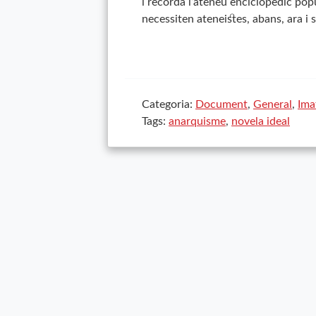
i
recorda l’ateneu enciclopèdic pop
necessiten ateneistes, abans, ara i 
Categoria:
Document
,
General
,
Ima
Tags:
anarquisme
,
novela ideal