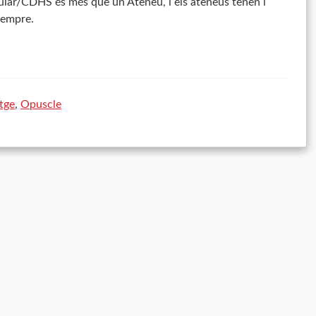
ular/
CDHS
és més que un Ateneu, i els ateneus tenen i
sempre.
tge
,
Opuscle