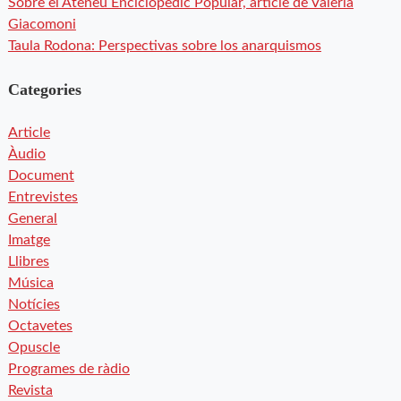
Sobre el Ateneu Enciclopèdic Popular, article de Valeria
Giacomoni
Taula Rodona: Perspectivas sobre los anarquismos
Categories
Article
Àudio
Document
Entrevistes
General
Imatge
Llibres
Música
Notícies
Octavetes
Opuscle
Programes de ràdio
Revista