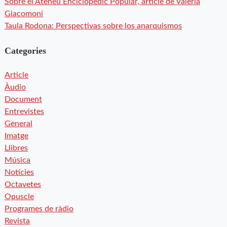
Sobre el Ateneu Enciclopèdic Popular, article de Valeria
Giacomoni
Taula Rodona: Perspectivas sobre los anarquismos
Categories
Article
Àudio
Document
Entrevistes
General
Imatge
Llibres
Música
Notícies
Octavetes
Opuscle
Programes de ràdio
Revista