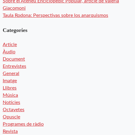
Sobre el Ateneu Enciclopèdic Popular, article de Valeria
Giacomoni
Taula Rodona: Perspectivas sobre los anarquismos
Categories
Article
Àudio
Document
Entrevistes
General
Imatge
Llibres
Música
Notícies
Octavetes
Opuscle
Programes de ràdio
Revista