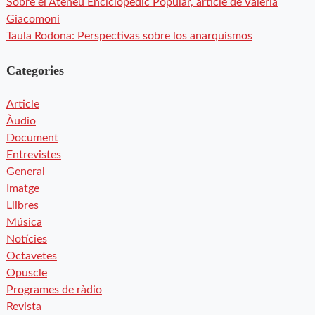
Sobre el Ateneu Enciclopèdic Popular, article de Valeria
Giacomoni
Taula Rodona: Perspectivas sobre los anarquismos
Categories
Article
Àudio
Document
Entrevistes
General
Imatge
Llibres
Música
Notícies
Octavetes
Opuscle
Programes de ràdio
Revista