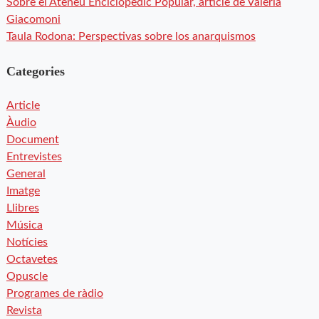
Sobre el Ateneu Enciclopèdic Popular, article de Valeria
Giacomoni
Taula Rodona: Perspectivas sobre los anarquismos
Categories
Article
Àudio
Document
Entrevistes
General
Imatge
Llibres
Música
Notícies
Octavetes
Opuscle
Programes de ràdio
Revista