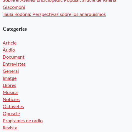
Sobre el Ateneu Enciclopèdic Popular, article de Valeria
Giacomoni
Taula Rodona: Perspectivas sobre los anarquismos
Categories
Article
Àudio
Document
Entrevistes
General
Imatge
Llibres
Música
Notícies
Octavetes
Opuscle
Programes de ràdio
Revista