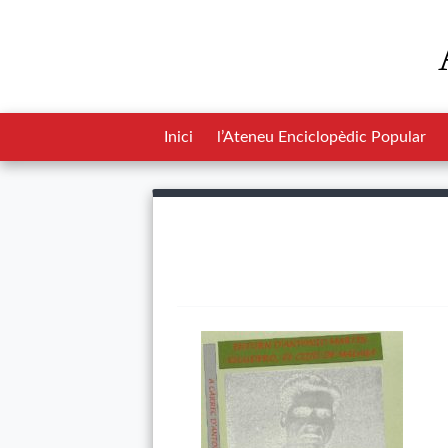
Inici
l’Ateneu Enciclopèdic Popular