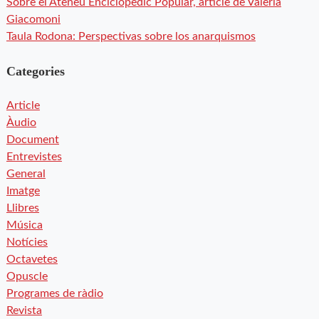
Sobre el Ateneu Enciclopèdic Popular, article de Valeria
Giacomoni
Taula Rodona: Perspectivas sobre los anarquismos
Categories
Article
Àudio
Document
Entrevistes
General
Imatge
Llibres
Música
Notícies
Octavetes
Opuscle
Programes de ràdio
Revista