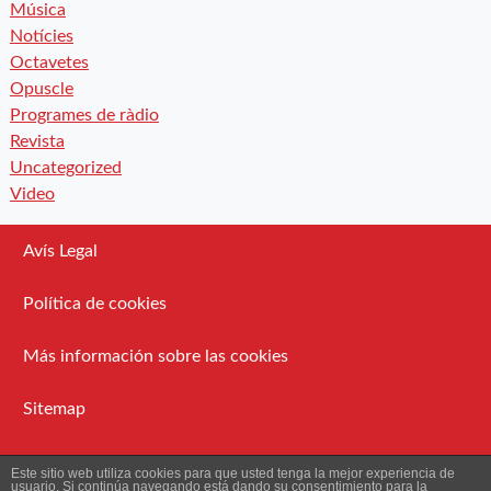
Música
Notícies
Octavetes
Opuscle
Programes de ràdio
Revista
Uncategorized
Video
Avís Legal
Política de cookies
Más información sobre las cookies
Sitemap
Administració
Este sitio web utiliza cookies para que usted tenga la mejor experiencia de
usuario. Si continúa navegando está dando su consentimiento para la