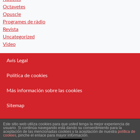
Octavetes
Opuscle
Programes de ràdio
Revista
Uncategorized
Video
Avís Legal
Política de cookies
Más información sobre las cookies
Sitemap
Administració
Este sitio web utiliza cookies para que usted tenga la mejor experiencia de
usuario. Si continúa navegando está dando su consentimiento para la
aceptación de las mencionadas cookies y la aceptación de nuestra
política de
cookies
, pinche el enlace para mayor información.
2026 Ateneu Enciclopèdic Popular.