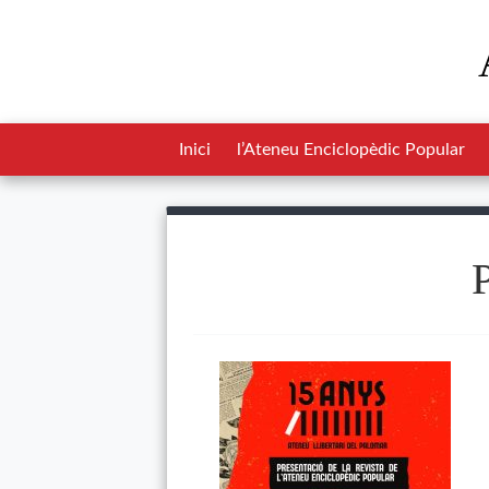
Inici
l’Ateneu Enciclopèdic Popular