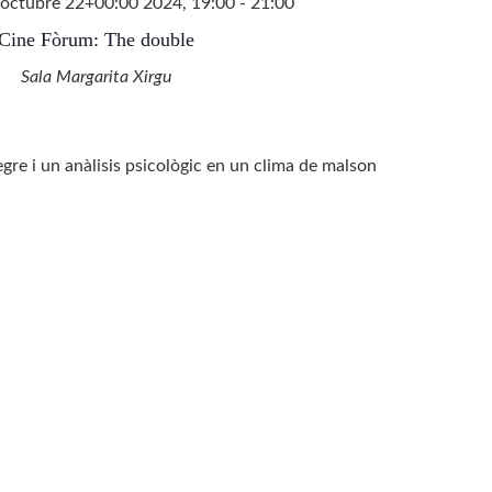
octubre 22+00:00 2024, 19:00
-
21:00
Cine Fòrum: The double
Sala Margarita Xirgu
gre i un anàlisis psicològic en un clima de malson