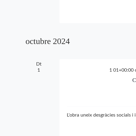
octubre 2024
Dt
1
1 01+00:00 
C
L'obra uneix desgràcies socials i