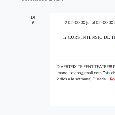
paraula
clau.
Dl
9
2 02+00:00 juliol 02+00:00
1r CURS INTENSIU DE 
DIVERTEIX-TE FENT TEATRE!!! Pla
imanol.tolare@gmail.com Tots els
2 dies a la setmana) Durada...
Re