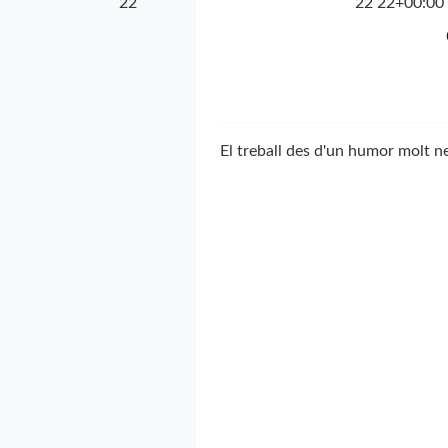
22
22 22+00:00 
El treball des d'un humor molt ne